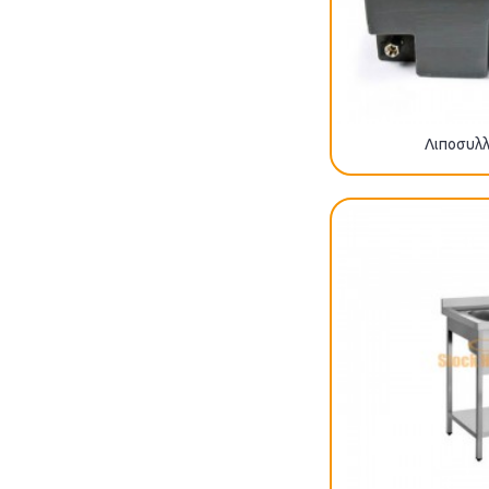
Λιποσυλλ