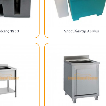
έκτης NG 0.3
Λιποσυλλέκτης Α5-Plus