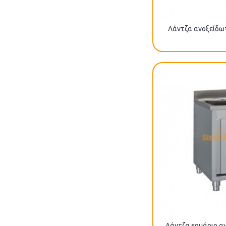
Λάντζα ανοξείδωτ
Λάντζα ερμάριο αν