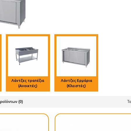
Λάντζες τραπέζια
Λάντζες Ερμάρια
(Ανοικτές)
(Κλειστές)
ροϊόντων (0)
Τα