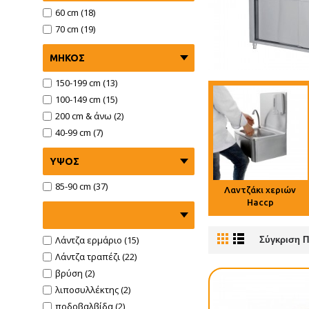
60 cm (18)
70 cm (19)
ΜΉΚΟΣ
150-199 cm (13)
100-149 cm (15)
200 cm & άνω (2)
40-99 cm (7)
ΎΨΟΣ
85-90 cm (37)
Λαντζάκι χεριών
Haccp
Λάντζα ερμάριο (15)
Σύγκριση Π
Λάντζα τραπέζι (22)
βρύση (2)
λιποσυλλέκτης (2)
ποδοβαλβίδα (2)