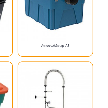
Λιποσυλλέκτης A5