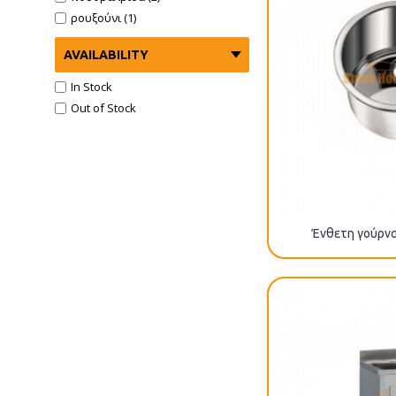
ρουξούνι (1)
AVAILABILITY
In Stock
Out of Stock
Ένθετη γούρνα