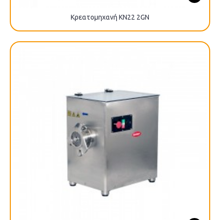
Κρεατομηχανή KN22 2GN