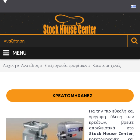
MENU
Αρχική
Ανά είδος
Επεξεργασία τροφίμων
Κρεατομηχανές
ΚΡΕΑΤΟΜΗΧΑΝΈΣ
Για την πιο εύκολη και
γρήγορη άλεση των
κρεάτων, βρείτε
αποκλειστικά στο
Stock House Center
,
κρεατομηχανές και