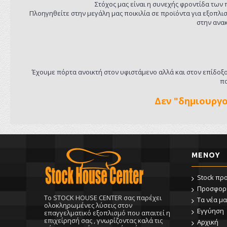
Στόχος μας είναι η συνεχής φροντίδα των 
Πλοηγηθείτε στην μεγάλη μας ποικιλία σε προϊόντα για εξοπλ
στην ανακ
Έχουμε πόρτα ανοικτή στον υφιστάμενο αλλά και στον επίδοξο
πο
Δεν "δημιουργο
ΜΕΝΟΥ
Stock πρ
Προσφορ
To STOCK HOUSE CENTER σας παρέχει
Τα νέα μα
ολοκληρωμένες λύσεις στον
Εγγύηση
επαγγελματικό εξοπλισμό που απαιτεί η
επιχείρησή σας , γνωρίζοντας καλά τις
Αρχική