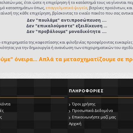
πελατών μας, έτσι ώστε η επιχείρηση ή το κατάστημά τους να γίνονται 
ισμό καταστημάτων όπως,
επαγγελματικά ψυγεία
, βιτρίνες προϊόντων, κα
αίνισή της κάθε επιχείρηση, βρίσκοντας το ενιαίο πακέτο που σας αντικα
Δεν "πουλάμε" αντιπροσώπευση ....
Δεν "επικαλούμαστε" εξειδίκευση ...
Δεν "προβάλουμε" μοναδικότητα ....
 επιχειρηματία της καφεστίασης και φιλοξενίας προσφέροντας ευκαιρίε
ιότητας για την δημιουργία ή ανανέωση των επιχειρηματικών του σχεδ
ύμε" όνειρα... Απλά τα μετασχηματίζουμε σε πρ
ΠΛΗΡΟΦΟΡΊΕΣ
οϊόντα
Όροι χρήσης
ές
Προσωπικά Δεδομένα
ς
Επικοινωνήστε μαζί μας
Αρχική