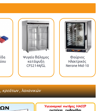
ίδα
Ψυγείο θάλαμος
Φούρνος
INV
ρύου
κατάψυξη
Ηλεκτρικός
5,5
CFS2144/GL
Nerone Mid-10