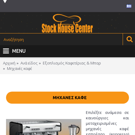
MENU
Αρχική
Ανά είδος
Εξοπλισμός Καφετέριας & Μπαρ
Μηχανές καφέ
ΜΗΧΑΝΈΣ ΚΑΦΈ
Επιλέξτε ανάμεσα σε
καινούργιες και
μεταχειρισμένες
μηχανές καφέ
εσπρέσσο (espresso)