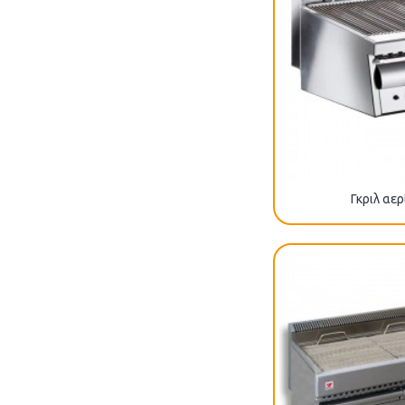
Γκριλ αερ