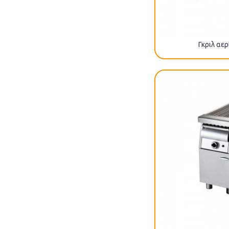
Γκριλ αερ