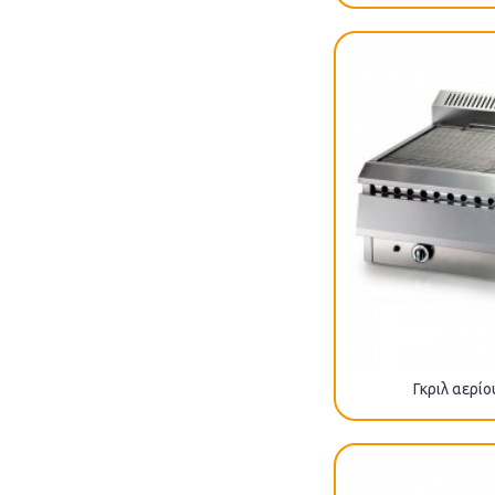
Γκριλ αερί