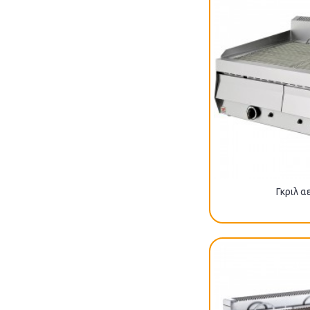
Γκριλ α