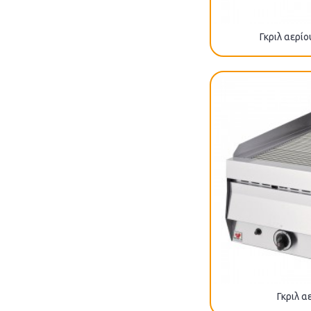
Γκριλ αερί
Γκριλ α