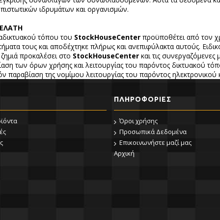
πιστωτικών ιδρυμάτων και οργανισμών.
ΠΕΛΑΤΗ
αδικτυακού τόπου του
StockHouseCenter
προϋποθέτει από τον χρ
τήματα τους και αποδέχτηκε πλήρως και ανεπιφύλακτα αυτούς. Ειδι
 ζημιά προκαλέσει στο
StockHouseCenter
και τις συνεργαζόμενες 
ίαση των όρων χρήσης και λειτουργίας του παρόντος δικτυακού τό
όν παραβίαση της νομίμου λειτουργίας του παρόντος ηλεκτρονικού κ
ΠΛΗΡΟΦΟΡΊΕΣ
οϊόντα
Όροι χρήσης
ές
Προσωπικά Δεδομένα
ς
Επικοινωνήστε μαζί μας
Αρχική