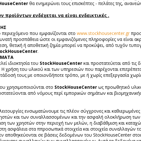
HouseCenter
θα ενημερώνει τους επισκέπτες - πελάτες της, ανανε
 προϊόντων ενδέχεται να είναι ενδεικτικές .
ΝΗΣ
ο περιεχόμενο που εμφανίζονται στο
www.stockhousecenter.gr
προσ
νατή προσπάθεια ώστε οι εμφανιζόμενες πληροφορίες να είναι ακρι
μεση, θετική ή αποθετική ζημία μπορεί να προκύψει, από τυχόν τυπ
tockHouseCenter
.
ΩΜΑΤΑ
λεί ιδιοκτησία του
StockHouseCenter
και προστατεύεται από τις δ
. Η χρήση του υλικού και των υπηρεσιών που παρέχονται επιτρέπετα
τάδοσή τους με οποιονδήποτε τρόπο, με ή χωρίς επεξεργασία χωρ
που χρησιμοποιούνται στο
StockHouseCenter
ως προωθητικό υλικ
στατεύονται από νόμους περί εμπορικών σημάτων και βιομηχανικής 
ς λειτουργίες ενσωματώνουμε τις πλέον σύγχρονες και καθιερωμένες 
ρηστών και των συναλλασσομένων και την ασφαλή ολοκλήρωση των
ση των χρηστών στην περιοχή των μελών, η διαβάθμιση και καταχ
στη ασφάλεια στα ππροσωπικά στοιχεία και στοιχεία συναλλαγών το
εν αποθηκεύονται σε βάσεις δεδομένων του StockHouseCenter στο
έγκρισης συναλλαγών των συναλλασσομένων. Αυτά τα δεδομένα κα