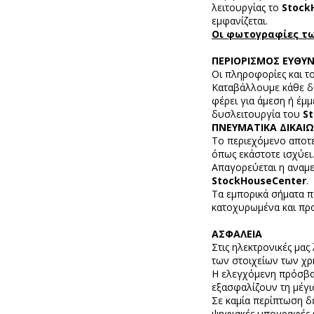
λειτουργίας το
Stock
εμφανίζεται.
Οι φωτογραφίες των
ΠΕΡΙΟΡΙΣΜΟΣ ΕΥΘΥ
Οι πληροφορίες και τ
Καταβάλλουμε κάθε δυ
φέρει για άμεση ή έμ
δυσλειτουργία του
S
ΠΝΕΥΜΑΤΙΚΑ ΔΙΚΑΙ
Το περιεχόμενο αποτε
όπως εκάστοτε ισχύει
Απαγορεύεται η αναμε
StockHouseCenter
.
Τα εμπορικά σήματα 
κατοχυρωμένα και προ
ΑΣΦΑΛΕΙΑ
Στις ηλεκτρονικές μα
των στοιχείων των χ
Η ελεγχόμενη πρόσβα
εξασφαλίζουν τη μέγι
Σε καμία περίπτωση δ
ψηφιακές υπογραφές 