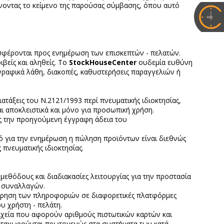
ώνοντας το κείμενο της παρούσας σύμβασης, όπου αυτό
φέρονται προς ενημέρωση των επισκεπτών - πελατών.
βείς και αληθείς. To
StockHouseCenter
ουδεμία ευθύνη
ογραφικά λάθη, διακοπές, καθυστερήσεις παραγγελιών ή
ιατάξεις του Ν.2121/1993 περί πνευματικής ιδιοκτησίας,
ι αποκλειστικά και μόνο για προσωπική χρήση.
ίς την προηγούμενη έγγραφη άδεια του
ό για την ενημέρωση η πώληση προϊόντων είναι διεθνώς
πνευματικής ιδιοκτησίας.
μεθόδους και διαδιακασίες λειτουργίας για την προστασία
 συναλλαγών.
ώρηση των πληροφοριών σε διαφορετικές πλατφόρμες
υ χρήστη - πελάτη.
ιχεία που αφορούν αριθμούς πιστωτικών καρτών και
ταχωρούνται πρωτογενώς στα συστήματα των κατά