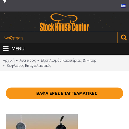
MENU
Αρχική
Ανά είδος
Εξοπλισμός Καφετέριας & Μπαρ
Βαφλιέρες Επαγγελματικές
ΒΑΦΛΙΈΡΕΣ ΕΠΑΓΓΕΛΜΑΤΙΚΈΣ