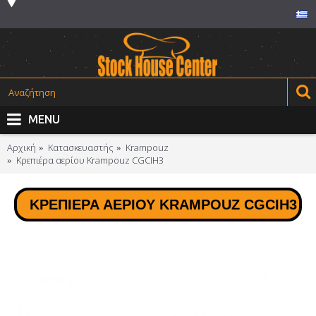
MENU
Αρχική
Κατασκευαστής
Krampouz
Κρεπιέρα αερίου Krampouz CGCIH3
ΚΡΕΠΙΈΡΑ ΑΕΡΊΟΥ KRAMPOUZ CGCIH3