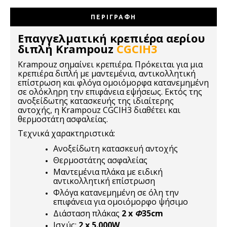
ΠΕΡΙΓΡΑΦΉ
Επαγγελματική κρεπιέρα αερίου
διπλή Krampouz
CGCIH3
Krampouz σημαίνει κρεπιέρα. Πρόκειται για μια
κρεπιέρα διπλή με μαντεμένια, αντικολλητική
επίστρωση και φλόγα ομοιόμορφα κατανεμημένη
σε ολόκληρη την επιφάνεια εψήσεως. Εκτός της
ανοξείδωτης κατασκευής της ιδιαίτερης
αντοχής, η Krampouz CGCIH3 διαθέτει και
θερμοστάτη ασφαλείας.
Τεχνικά χαρακτηριστικά:
Ανοξείδωτη κατασκευή αντοχής
Θερμοστάτης ασφαλείας
Μαντεμένια πλάκα με ειδική
αντικολλητική επίστρωση
Φλόγα κατανεμημένη σε όλη την
επιφάνεια για ομοιόμορφο ψήσιμο
Διάσταση πλάκας
2 x
Φ
35cm
Ισχύς:
2 x 5.000W