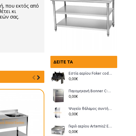
ή, που εκτός από
έτει κι
εών σας.
ΔΕΊΤΕ ΤΑ
Εστία αερίου Foker cod.03200 Wok
0,00€
Παγομηχανή Bonner C-70, Ανάδευσης (παγάκι με τρύπα)
0,00€
Ψυγείο θάλαμος συντήρηση Bonner GMT-70
0,00€
Γκριλ αερίου Artemis2 ECO
0,00€