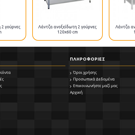
 2 γούρνες
Λάντζα ανοξείδωτη 2 γούρνες
Λάντζα α
m
120x60 cm
ΠΛΗΡΟΦΟΡΊΕΣ
οϊόντα
Όροι χρήσης
ές
Προσωπικά Δεδομένα
ς
Επικοινωνήστε μαζί μας
Αρχική