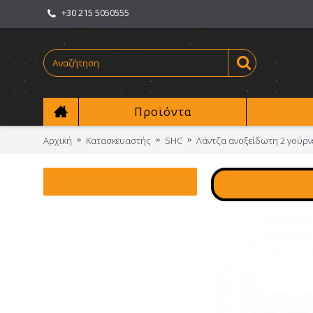
+30 215 5050555
Προϊόντα
Αρχική
Κατασκευαστής
SHC
Λάντζα ανοξείδωτη 2 γούρν