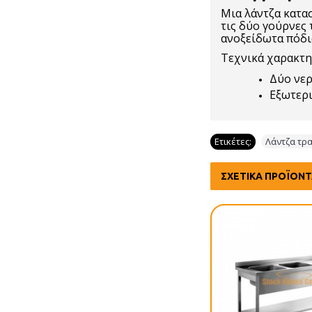
Μια λάντζα κατα
τις δύο γούρνες 
ανοξείδωτα πόδι
Τεχνικά χαρακτη
Δύο νε
Εξωτερι
Ετικέτες:
Λάντζα τρ
ΣΧΕΤΙΚΆ ΠΡΟΪΌΝ