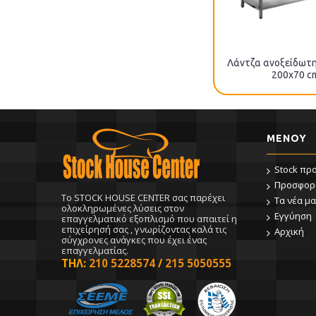
Λάντζα ανοξείδωτη
200x70 c
ΜΕΝΟΥ
Stock πρ
Προσφορ
To STOCK HOUSE CENTER σας παρέχει
Τα νέα μα
ολοκληρωμένες λύσεις στον
Εγγύηση
επαγγελματικό εξοπλισμό που απαιτεί η
επιχείρησή σας , γνωρίζοντας καλά τις
Αρχική
σύγχρονες ανάγκες που έχει ένας
επαγγελματίας.
ΤΗΛ:
210 5228574
/
215 5050555