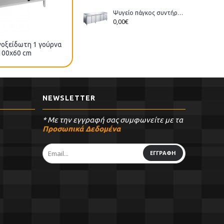
Ψυγείο πάγκος συντήρηση Bonner GM-400 διάστ.223x70x86cm
0,00€
νοξείδωτη 1 γούρνα
Λάντζα ανοξείδωτη 1 γούρνα
100x60 cm
55x60 cm
NEWSLETTER
* Με την εγγραφή σας συμφωνείτε με τα
Προσωπικά Δεδομένα
ΕΓΓΡΑΦΗ