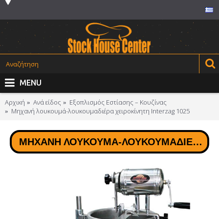
MENU
Αρχική
Ανά είδος
Εξοπλισμός Εστίασης – Κουζίνας
Μηχανή λουκουμά-λουκουμαδιέρα χειροκίνητη Interzag 1025
ΜΗΧΑΝΉ ΛΟΥΚΟΥΜΆ-ΛΟΥΚΟΥΜΑΔΙΈΡΑ ΧΕΙΡΟΚΊΝΗΤΗ INTERZAG 1025