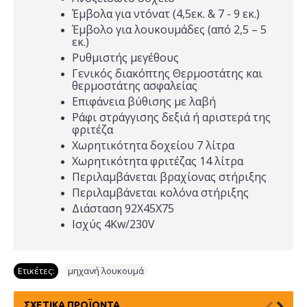
Έμβολα για ντόνατ (4,5εκ. & 7 - 9 εκ.)
Έμβολο για λουκουμάδες (από 2,5 – 5
εκ.)
Ρυθμιστής μεγέθους
Γενικός διακόπτης Θερμοστάτης και
θερμοστάτης ασφαλείας
Επιφάνεια βύθισης με λαβή
Ράφι στράγγισης δεξιά ή αριστερά της
φριτέζα
Χωρητικότητα δοχείου 7 λίτρα
Χωρητικότητα φριτέζας 14 λίτρα
Περιλαμβάνεται βραχίονας στήριξης
Περιλαμβάνεται κολόνα στήριξης
Διάσταση 92Χ45Χ75
Ισχύς 4Kw/230V
Ετικέτες:
μηχανή λουκουμά
ΣΧΕΤΙΚΆ ΠΡΟΪΌΝΤΑ