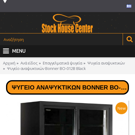
MENU
Αρχική
Ανά είδος
Επαγγελματικά ψυγεία
Ψυγεία αναψυκτικών
Ψυγείο αναψυκτικών Bonner ΒΟ-012B Black
ΨΥΓΕΊΟ ΑΝΑΨΥΚΤΙΚΏΝ BONNER ΒΟ-012B BLACK
New