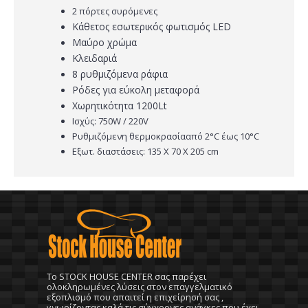
2 πόρτες συρόμενες
Κάθετος εσωτερικός φωτισμός LED
Μαύρο χρώμα
Κλειδαριά
8 ρυθμιζόμενα ράφια
Ρόδες για εύκολη μεταφορά
Χωρητικότητα 1200Lt
Ισχύς: 750W / 220V
Ρυθμιζόμενη θερμοκρασίααπό 2°C έως 10°C
Εξωτ. διαστάσεις: 135 Χ 70 Χ 205 cm
To STOCK HOUSE CENTER σας παρέχει
ολοκληρωμένες λύσεις στον επαγγελματικό
εξοπλισμό που απαιτεί η επιχείρησή σας ,
γνωρίζοντας καλά τις σύγχρονες ανάγκες που έχει