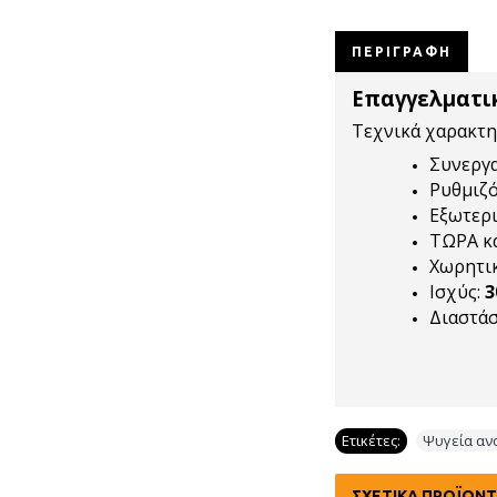
ΠΕΡΙΓΡΑΦΉ
Επαγγελματι
Τεχνικά χαρακτη
Συνεργα
Ρυθμιζ
Εξωτερι
ΤΩΡΑ κα
Χωρητικ
Ισχύς:
Διαστάσ
Ετικέτες:
Ψυγεία αν
ΣΧΕΤΙΚΆ ΠΡΟΪΌΝ