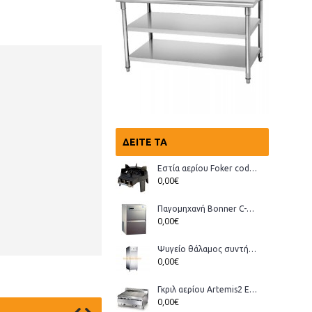
ΔΕΊΤΕ ΤΑ
Εστία αερίου Foker cod.03200 Wok
0,00€
Παγομηχανή Bonner C-70, Ανάδευσης (παγάκι με τρύπα)
0,00€
Ψυγείο θάλαμος συντήρηση Bonner GMT-70
0,00€
Γκριλ αερίου Artemis2 ECO
0,00€