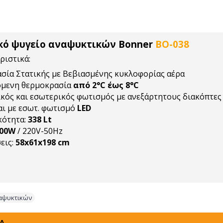
κό ψυγείο αναψυκτικών Bonner
BO-038
ριστικά:
σία Στατικής με Βεβιασμένης κυκλοφορίας αέρα
όμενη θερμοκρασία
από 2°C έως 8°C
κός και εσωτερικός φωτισμός με ανεξάρτητους διακόπτες
ι με εσωτ. φωτισμό
LED
ότητα:
338 Lt
300W
/ 220V-50Hz
εις:
58x61x198 cm
αψυκτικών
ΤΑ