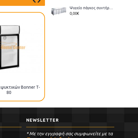
Ψυγείο πάγκος συντήρηση Bonner GM-400 διάστ.223x70x86cm
0,00€
αψυκτικών Bonner T-
Ψυγείο αναψυκτικών Bonner
80
BO-039
NEWSLETTER
* Με την εγγραφή σας συμφωνείτε με τα