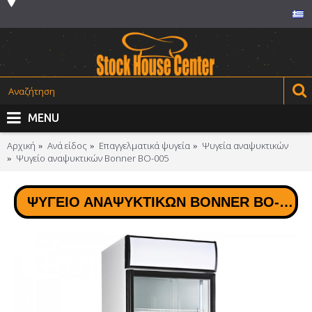
MENU
Αρχική
Ανά είδος
Επαγγελματικά ψυγεία
Ψυγεία αναψυκτικών
Ψυγείο αναψυκτικών Bonner BO-005
ΨΥΓΕΊΟ ΑΝΑΨΥΚΤΙΚΏΝ BONNER BO-005