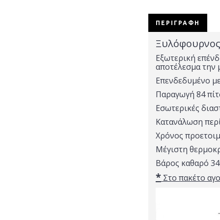
ΠΕΡΙΓΡΑΦΉ
Ξυλόφουρνος 
Εξωτερική επένδ
αποτέλεσμα την 
Επενδεδυμένο μ
Παραγωγή 84 πί
Εσωτερικές διασ
Κατανάλωση περί
Χρόνος προετοιμ
Μέγιστη θερμοκρ
Βάρος καθαρό 3
*
Στο πακέτο αγο