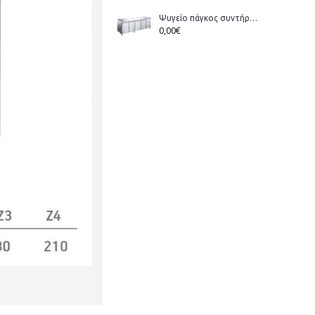
Ψυγείο πάγκος συντήρηση Bonner GM-400 διάστ.223x70x86cm
0,00€