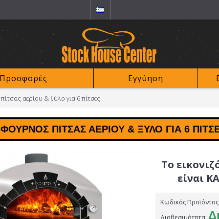
Προσφορές
Εγγύηση
πίτσας αερίου & ξύλο για 6 πίτσες
ΦΟΎΡΝΟΣ ΠΊΤΣΑΣ ΑΕΡΊΟΥ & ΞΎΛΟ ΓΙΑ 6 ΠΊΤΣ
Το εικονιζ
είναι Κ
Κωδικός Προϊόντος
Δ
Διαθεσιμότητα: