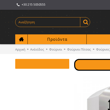
+30 215 5050555
Προϊόντα
Αρχική
Ανά είδος
Φούρνοι
Φούρνοι Πίτσας
Φούρνος 