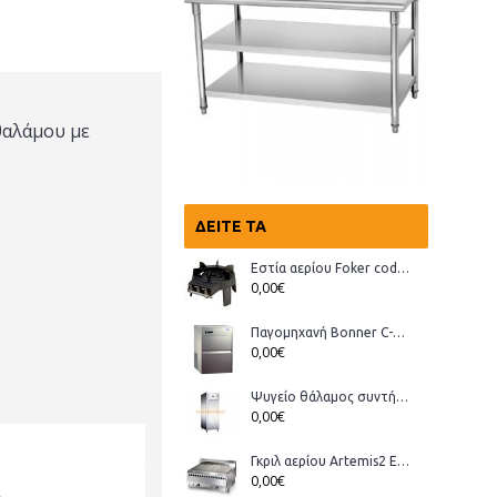
θαλάμου με
ΔΕΊΤΕ ΤΑ
Εστία αερίου Foker cod.03200 Wok
0,00€
Παγομηχανή Bonner C-70, Ανάδευσης (παγάκι με τρύπα)
0,00€
Ψυγείο θάλαμος συντήρηση Bonner GMT-70
0,00€
Γκριλ αερίου Artemis2 ECO
0,00€