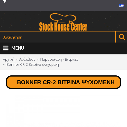
MENU
Αρχική
Ανά είδος
Παρουσίαση - Βιτρίνες
Bonner CR-2 Βιτρίνα ψυχόμενη
BONNER CR-2 ΒΙΤΡΊΝΑ ΨΥΧΌΜΕΝΗ