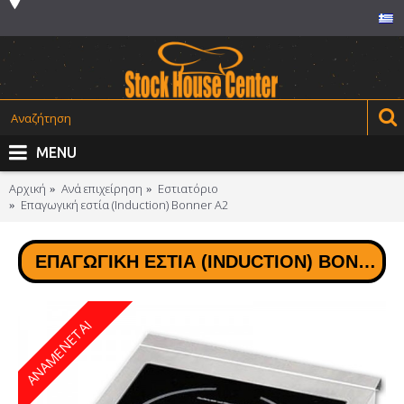
MENU
Αρχική
Ανά επιχείρηση
Εστιατόριο
Επαγωγική εστία (Induction) Βοnner A2
ΕΠΑΓΩΓΙΚΉ ΕΣΤΊΑ (INDUCTION) ΒΟNNER A2
ΑΝΑΜΕΝΕΤΑΙ