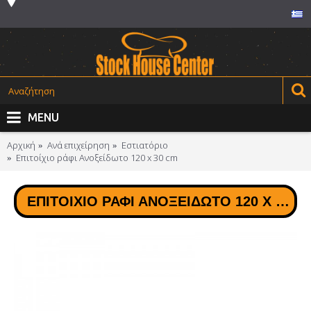
MENU
Αρχική
Ανά επιχείρηση
Εστιατόριο
Επιτοίχιο ράφι Ανοξείδωτο 120 x 30 cm
ΕΠΙΤΟΊΧΙΟ ΡΆΦΙ ΑΝΟΞΕΊΔΩΤΟ 120 X 30 CM