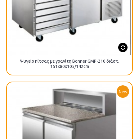
Ψυγείο πίτσας με γρανίτη Bonner GMP-210 διάστ.
151x80x105/142cm
New