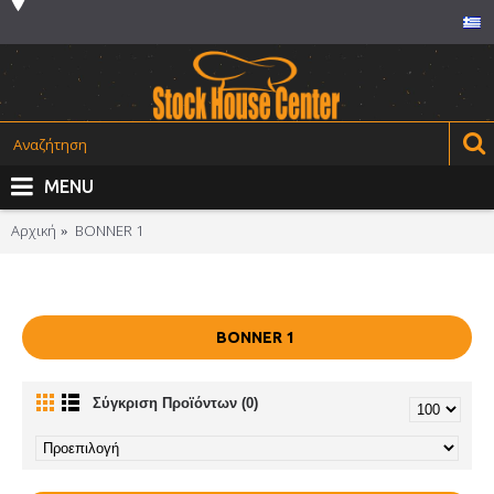
MENU
Αρχική
BONNER 1
BONNER 1
Σύγκριση Προϊόντων (0)