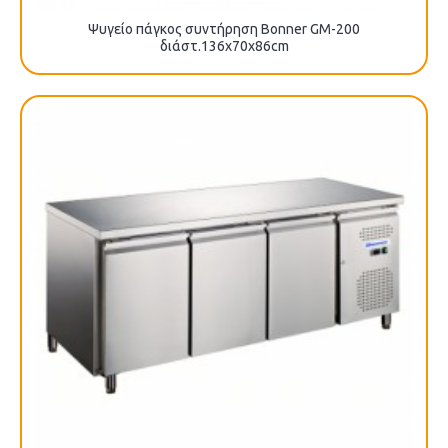
Ψυγείο πάγκος συντήρηση Bonner GM-200
διάστ.136x70x86cm