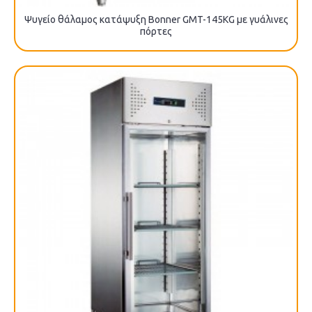
Ψυγείο θάλαμος κατάψυξη Bonner GMT-145KG με γυάλινες
πόρτες