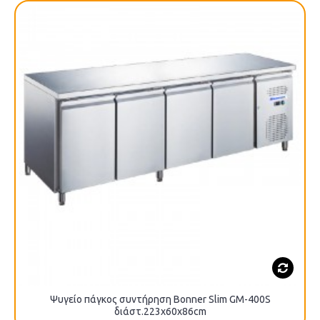
Ψυγείο πάγκος συντήρηση Bonner Slim GM-400S
διάστ.223x60x86cm