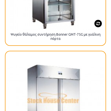
Ψυγείο θάλαμος συντήρηση Bonner GMT-75G με γυάλινη
πόρτα