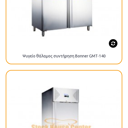
Ψυγείο θάλαμος συντήρηση Bonner GMT-140