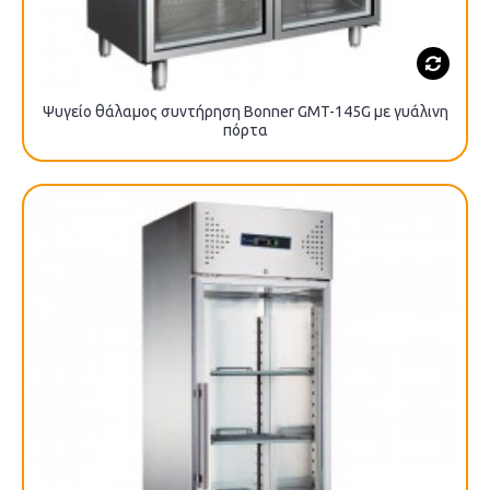
Ψυγείο θάλαμος συντήρηση Bonner GMT-145G με γυάλινη
πόρτα