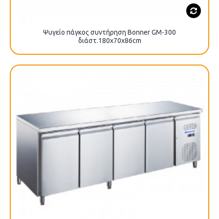
Ψυγείο πάγκος συντήρηση Bonner GM-300
διάστ.180x70x86cm