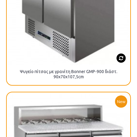
Ψυγείο πίτσας με γρανίτη Bonner GMP-900 διάστ.
90x70x107,5cm
New