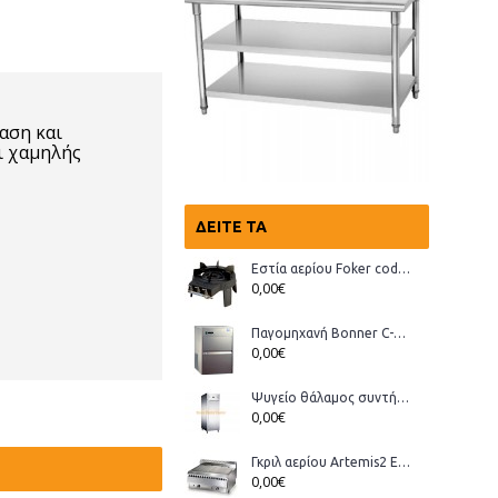
αση και
ι χαμηλής
ΔΕΊΤΕ ΤΑ
Εστία αερίου Foker cod.03200 Wok
0,00€
Παγομηχανή Bonner C-70, Ανάδευσης (παγάκι με τρύπα)
0,00€
Ψυγείο θάλαμος συντήρηση Bonner GMT-70
0,00€
Γκριλ αερίου Artemis2 ECO
0,00€