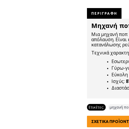
ΠΕΡΙΓΡΑΦΉ
Μηχανή πο
Μια μηχανή ποπ κ
απόλαυση. Είναι 
κατανάλωσης ρεύ
Τεχνικά χαρακτη
Εσωτερ
Γύρω-γύ
Εύκολη
Ισχύς:
8
Διαστάσ
Ετικέτες:
μηχανή πο
ΣΧΕΤΙΚΆ ΠΡΟΪΌΝ