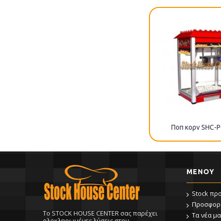
Ποπ κορν SHC-
ΜΕΝΟΥ
Stock πρ
Προσφορ
To STOCK HOUSE CENTER σας παρέχει
Τα νέα μα
ολοκληρωμένες λύσεις στον