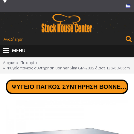
MENU
Αρχική
Πιτσαρία
Ψυγείο πάγκος συντήρηση Bonner Slim GM-200S διάστ.136x60x86cm
ΨΥΓΕΊΟ ΠΆΓΚΟΣ ΣΥΝΤΉΡΗΣΗ BONNER SLIM GM-200S ΔΙΆΣΤ.136X60X86CM