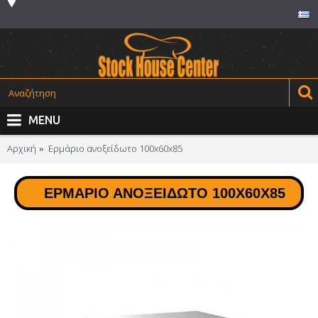
MENU
Αρχική
Ερμάριο ανοξείδωτο 100x60x85
ΕΡΜΆΡΙΟ ΑΝΟΞΕΊΔΩΤΟ 100X60X85