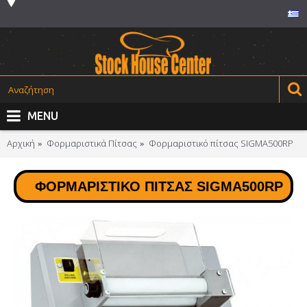
MENU
Αρχική
Φορμαριστικά Πίτσας
Φορμαριστικό πίτσας SIGMA500RP
ΦΟΡΜΑΡΙΣΤΙΚΌ ΠΊΤΣΑΣ SIGMA500RP