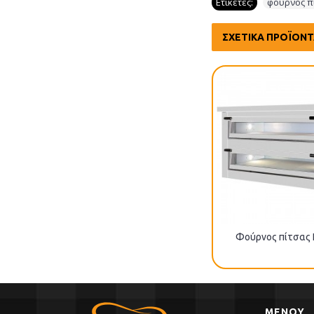
Ετικέτες:
φούρνος π
ΣΧΕΤΙΚΆ ΠΡΟΪΌΝ
Φούρνος πίτσας SPM-48
Φούρνος πίτσας
ΜΕΝΟΥ