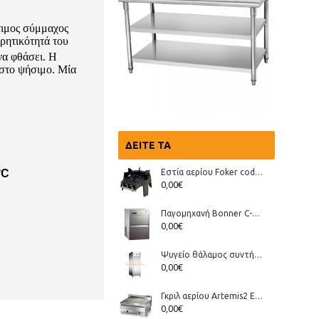
τιμος σύμμαχος
ρητικότητά του
να φθάσει. Η
 στο ψήσιμο. Μία
ΔΕΊΤΕ ΤΑ
Εστία αερίου Foker cod.03200 Wok
°C
0,00€
Παγομηχανή Bonner C-70, Ανάδευσης (παγάκι με τρύπα)
0,00€
Ψυγείο θάλαμος συντήρηση Bonner GMT-70
0,00€
Γκριλ αερίου Artemis2 ECO
0,00€