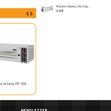
Ψυγείο πάγκος συντήρηση Bonner GM-400 διάστ.223x70x86cm
0,00€
ς πίτσας FP-100
Φούρνος πίτσας EP-1ST
NEWSLETTER