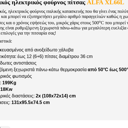
κός ηλεκτρικός φούρνος πίτσας
ALFA XL66L
κός, ηλεκτρικός φούρνος ιταλικής κατασκευής που θα γίνει ένας πολύ
ς και μπορεί να εξυπηρετήσει μεγάλο αριθμό παραγγελιών καθώς η χω
o
τσες και o χρόνος εψήσεώς του, μικρός χάρις στους 500
C που μπορεί 
ης είναι ρυθμιζόμενη ξεχωριστά πάνω-κάτω για μεγαλύτερη ευελιξία
 επιλογές για την πιτσαρία σας!
ιστικά:
κευασμένος από ανοξείδωτο χάλυβα
κότητα: έως 12 (6+6) πίτσες διαμέτρου 36 cm
δωτες αντιστάσεις
ζόμενη ξεχωριστά πάνω-κάτω θερμοκρασία
από 50°C έως 500
ρικός φωτισμός
:
199Kg
:
18Kw
ρικές διαστάσεις:
2x (108x72x14) cm
άσεις:
131x95.5x74.5 cm