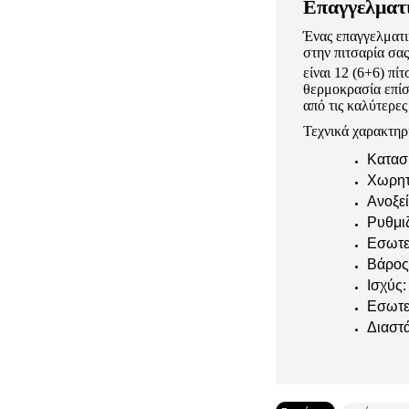
Επαγγελματι
Ένας επαγγελματι
στην πιτσαρία σα
είναι 12 (6+6) πί
θερμοκρασία επίσ
από τις καλύτερες
Τεχνικά χαρακτηρ
Κατασ
Χωρητι
Ανοξεί
Ρυθμι
Εσωτε
Βάρος
Ισχύς
Εσωτε
Διαστ