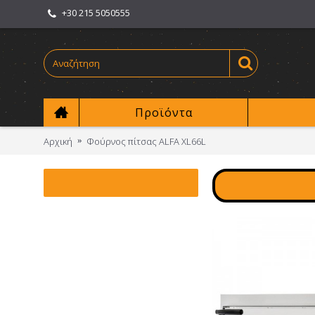
+30 215 5050555
Προϊόντα
Αρχική
Φούρνος πίτσας ALFA XL66L