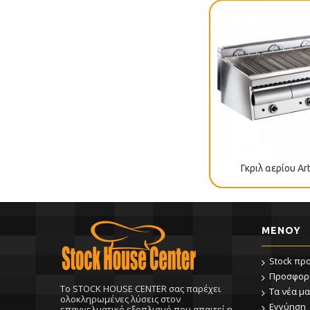
Γκριλ αερίου Ar
ΜΕΝΟΥ
Stock πρ
Προσφορ
To STOCK HOUSE CENTER σας παρέχει
Τα νέα μα
ολοκληρωμένες λύσεις στον
Εγγύηση
επαγγελματικό εξοπλισμό που απαιτεί η