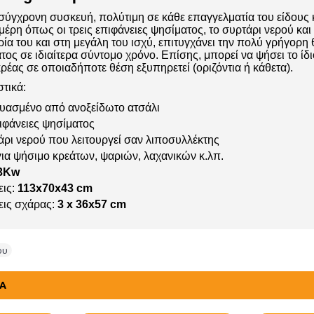
α σύγχρονη συσκευή, πολύτιμη σε κάθε επαγγελματία του είδους
έρη όπως οι τρεις επιφάνειες ψησίματος, το συρτάρι νερού και
ία του και στη μεγάλη του ισχύ, επιτυγχάνει την πολύ γρήγορη
τος σε ιδιαίτερα σύντομο χρόνο. Επίσης, μπορεί να ψήσει το ίδι
ρέας σε οποιαδήποτε θέση εξυπηρετεί (οριζόντια ή κάθετα).
στικά:
υασμένο από ανοξείδωτο ατσάλι
ιφάνειες ψησίματος
άρι νερού που λειτουργεί σαν λιποσυλλέκτης
για ψήσιμο κρεάτων, ψαριών, λαχανικών κ.λπ.
3Kw
εις:
113
x70x43 cm
εις σχάρας:
3 x 36x57 cm
ου
ΤΑ