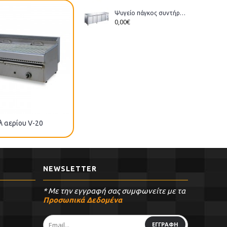
Ψυγείο πάγκος συντήρηση Bonner GM-400 διάστ.223x70x86cm
0,00€
λ αερίου V-20
Γκριλ αερίου T-701
NEWSLETTER
* Με την εγγραφή σας συμφωνείτε με τα
Προσωπικά Δεδομένα
ΕΓΓΡΑΦΗ