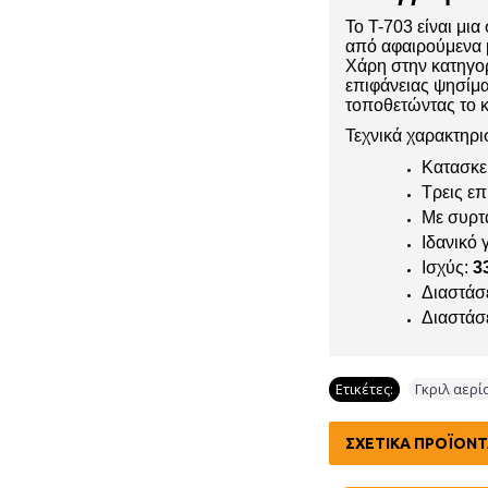
To T-703 είναι μι
από αφαιρούμενα μ
Χάρη στην κατηγορ
επιφάνειας ψησίμα
τοποθετώντας το κ
Τεχνικά χαρακτηρι
Κατασκε
Τρεις επ
Με συρτ
Ιδανικό 
Ισχύς:
3
Διαστάσ
Διαστάσ
Ετικέτες:
Γκριλ αερί
ΣΧΕΤΙΚΆ ΠΡΟΪΌΝ