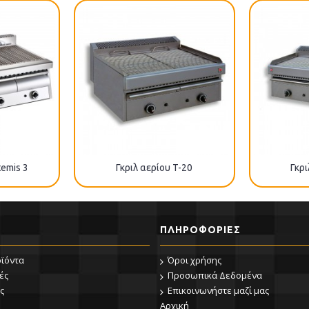
temis 3
Γκριλ αερίου T-20
Γκρι
ΠΛΗΡΟΦΟΡΊΕΣ
οϊόντα
Όροι χρήσης
ές
Προσωπικά Δεδομένα
ς
Επικοινωνήστε μαζί μας
Αρχική