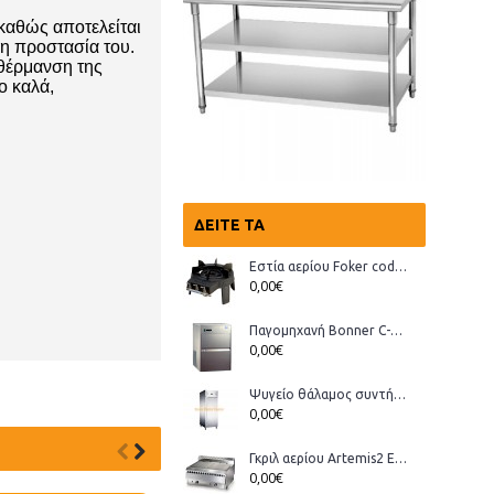
 καθώς αποτελείται
 η προστασία του.
 θέρμανση της
ο καλά,
ΔΕΊΤΕ ΤΑ
Εστία αερίου Foker cod.03200 Wok
0,00€
Παγομηχανή Bonner C-70, Ανάδευσης (παγάκι με τρύπα)
0,00€
Ψυγείο θάλαμος συντήρηση Bonner GMT-70
0,00€
Γκριλ αερίου Artemis2 ECO
0,00€