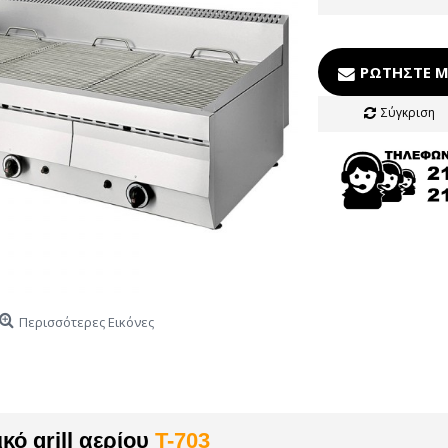
ΡΩΤΉΣΤΕ Μ
Σύγκριση
Περισσότερες Εικόνες
κό grill αερίου
Τ-703