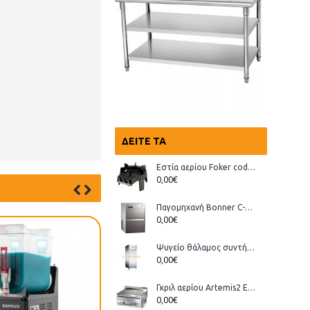
ΔΕΊΤΕ ΤΑ
Εστία αερίου Foker cod.03200 Wok
0,00€
Παγομηχανή Bonner C-70, Ανάδευσης (παγάκι με τρύπα)
0,00€
Ψυγείο θάλαμος συντήρηση Bonner GMT-70
0,00€
Γκριλ αερίου Artemis2 ECO
0,00€