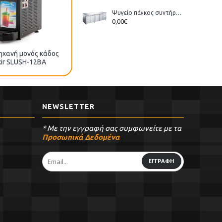
Ψυγείο πάγκος συντήρηση Bonner GM-400 διάστ.223x70x86cm
0,00€
ηχανή μονός κάδος
Γρανιτομηχανή με 2 κάδους
xir SLUSH-12BA
Samixir SLUSH-24BA
NEWSLETTER
* Με την εγγραφή σας συμφωνείτε με τα
Προσωπικά Δεδομένα
ΕΓΓΡΑΦΗ