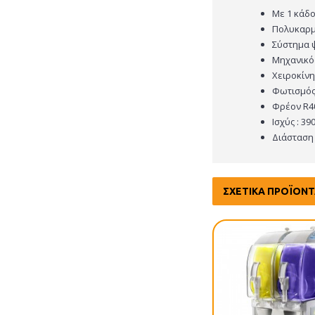
Με 1 κάδ
Πολυκαρμ
Σύστημα 
Μηχανικός
Χειροκίν
Φωτισμός
Φρέον R4
Ισχύς : 39
Διάσταση :
ΣΧΕΤΙΚΆ ΠΡΟΪΌΝ