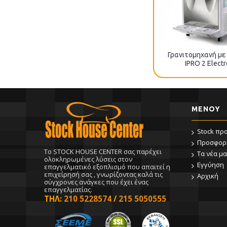
ς
Γρανιτομηχανή μονός κάδος
Γρανιτομηχανή με
IPRO 1 Electronic
IPRO 2 Electr
ΜΕΝΟΥ
Stock πρ
Προσφορ
To STOCK HOUSE CENTER σας παρέχει
Τα νέα μα
ολοκληρωμένες λύσεις στον
Εγγύηση
επαγγελματικό εξοπλισμό που απαιτεί η
επιχείρησή σας , γνωρίζοντας καλά τις
Αρχική
σύγχρονες ανάγκες που έχει ένας
επαγγελματίας.
ΤΗΛ:
210 5228574
/
215 5050555