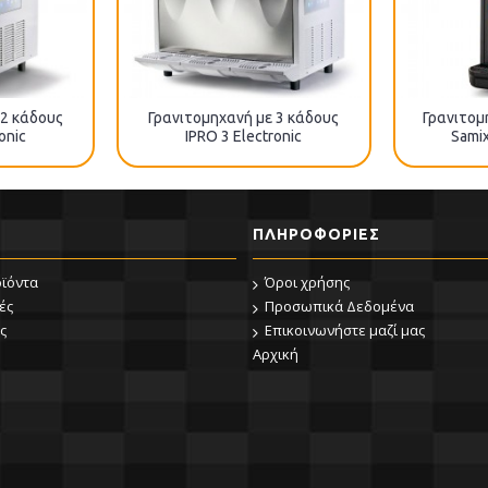
 2 κάδους
Γρανιτομηχανή με 3 κάδους
Γρανιτομ
onic
IPRO 3 Electronic
Sami
ΠΛΗΡΟΦΟΡΊΕΣ
οϊόντα
Όροι χρήσης
ές
Προσωπικά Δεδομένα
ς
Επικοινωνήστε μαζί μας
Αρχική