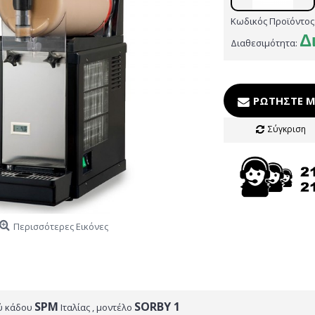
Κωδικός Προϊόντος
Δ
Διαθεσιμότητα:
ΡΩΤΉΣΤΕ Μ
Σύγκριση
Περισσότερες Εικόνες
SPM
SORBY 1
ύ κάδου
Iταλίας , μοντέλο