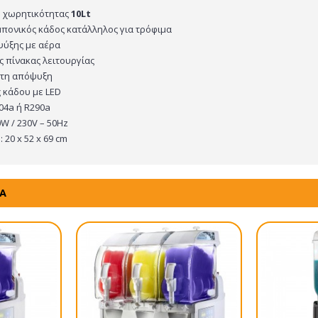
ο χωρητικότητας
10Lt
πονικός κάδος κατάλληλος για τρόφιμα
ψύξης με αέρα
 πίνακας λειτουργίας
ητη απόψυξη
 κάδου με LED
04a ή R290a
0W / 230V – 50Hz
 20 x 52 x 69 cm
ΤΑ