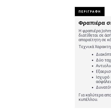
ΠΕΡΙΓΡΑΦΉ
Φραπιέρα σ
Η φραπιέρα John
διατίθεται σε άσ
απαραίτητη σε κ
Τεχνικά Χαρακτη
Διακόπτ
Δύο τα
Αντιολι
Εξαερισ
Ισχυρό 
ασφάλει
Δυνατό
Για καλύτερα απ
κυπέλλου.