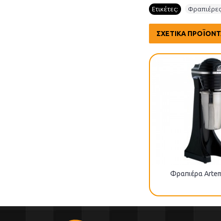
Ετικέτες:
Φραπιέρε
ΣΧΕΤΙΚΆ ΠΡΟΪΌΝ
Φραπιέρα Arte