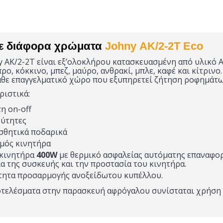
ε διάφορα χρώματα
Johny ΑΚ/2-2Τ Eco
y ΑΚ/2-2Τ είναι εξ’ολοκλήρου κατασκευασμένη από υλικό A
προ, κόκκινο, μπεζ, μαύρο, ανθρακί, μπλε, καφέ και κίτριν
άθε επαγγελματικό χώρο που εξυπηρετεί ζήτηση ροφημάτω
ριστικά:
η on-off
χύτητες
σθητικά ποδαρικά
μός κινητήρα
κινητήρα
400W
με θερμικό ασφαλείας αυτόματης επαναφο
α της συσκευής και την προστασία του κινητήρα.
τητα προσαρμογής ανοξείδωτου κυπέλλου.
οτελέσματα στην παρασκευή αφρόγαλου συνίσταται χρήση