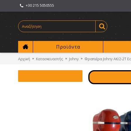
+30 215 5050555
Προϊόντα
Αρχική
Κατασκευαστής
Johny
Φραπιέρα Johny AK/2-2T E