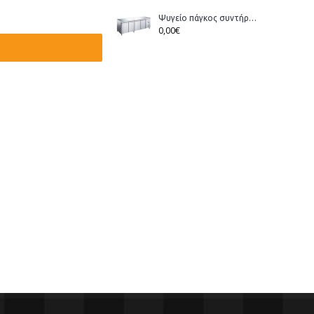
Ψυγείο πάγκος συντήρηση Bonner GM-400 διάστ.223x70x86cm
0,00€