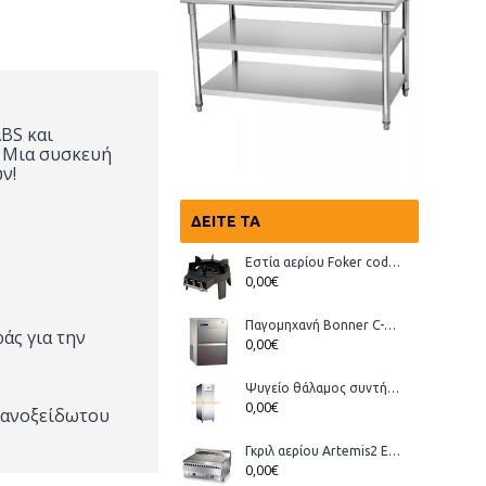
BS και
ο. Μια συσκευή
ν!
ΔΕΊΤΕ ΤΑ
Εστία αερίου Foker cod.03200 Wok
0,00€
Παγομηχανή Bonner C-70, Ανάδευσης (παγάκι με τρύπα)
ράς
για την
0,00€
Ψυγείο θάλαμος συντήρηση Bonner GMT-70
0,00€
 ανοξείδωτου
Γκριλ αερίου Artemis2 ECO
0,00€