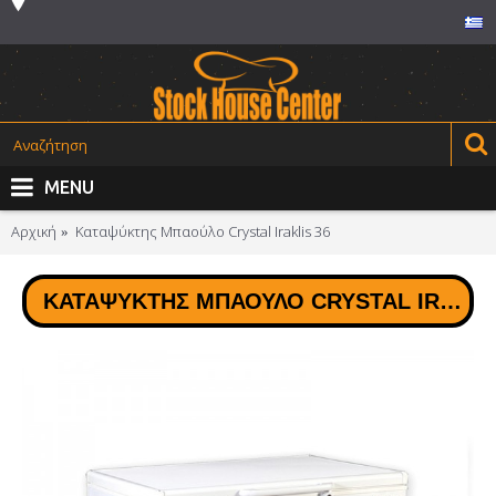
MENU
Αρχική
Καταψύκτης Μπαούλο Crystal Iraklis 36
ΚΑΤΑΨΎΚΤΗΣ ΜΠΑΟΎΛΟ CRYSTAL IRAKLIS 36