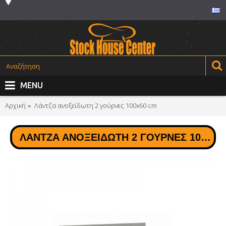
MENU
Αρχική
Λάντζα ανοξείδωτη 2 γούρνες 100x60 cm
ΛΆΝΤΖΑ ΑΝΟΞΕΊΔΩΤΗ 2 ΓΟΎΡΝΕΣ 100X60 CM