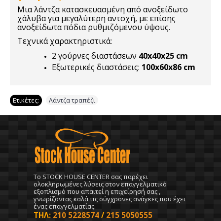
Μια λάντζα κατασκευασμένη από ανοξείδωτο
χάλυβα για μεγαλύτερη αντοχή, με επίσης
ανοξείδωτα πόδια ρυθμιζόμενου ύψους.
Τεχνικά χαρακτηριστικά:
2 γούρνες διαστάσεων
40x40x25 cm
Εξωτερικές διαστάσεις:
100x60x86 cm
Ετικέτες:
Λάντζα τραπέζι
To STOCK HOUSE CENTER σας παρέχει
ολοκληρωμένες λύσεις στον επαγγελματικό
εξοπλισμό που απαιτεί η επιχείρησή σας ,
γνωρίζοντας καλά τις σύγχρονες ανάγκες που έχει
ένας επαγγελματίας.
ΤΗΛ:
210 5228574
/
215 5050555