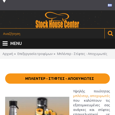
MENU
Αρχική
Επεξεργασία τροφίμων
Μπλέντερ - Στίφτες - Αποχυμωτές
ΜΠΛΈΝΤΕΡ - ΣΤΊΦΤΕΣ - ΑΠΟΧΥΜΩΤΈΣ
Υψηλής ποιότητας
μπλέντερ
,
αποχυμωτές
που καλύπτουν τις
εξατομικευμένες σας
ανάγκες και στίφτες
επαγγελματικοί με