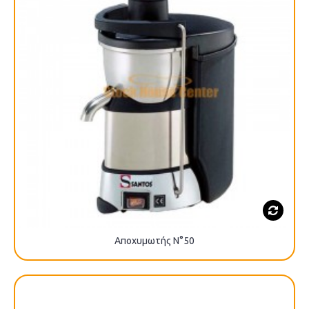
Αποχυμωτής Ν°50