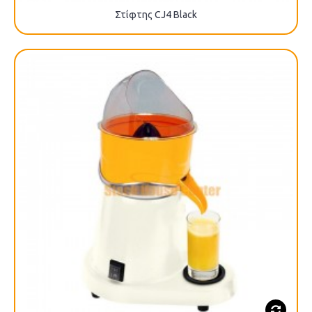
Στίφτης CJ4 Black