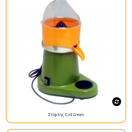
Στίφτης CJ4 Green