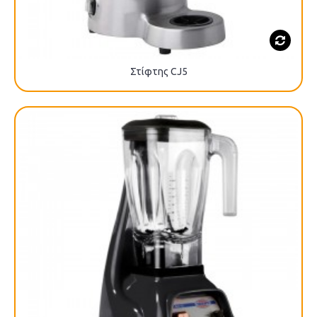
Στίφτης CJ5