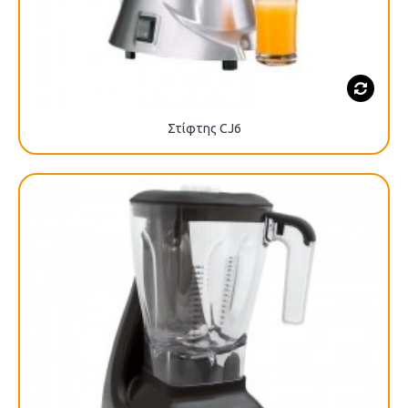
Στίφτης CJ6