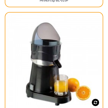
Μπλέντερ BL-020P