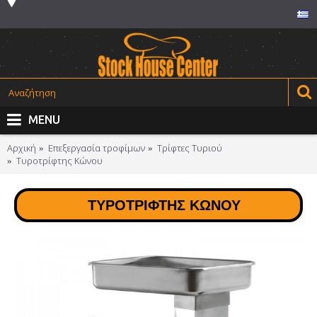
MENU
Αρχική
Επεξεργασία τροφίμων
Τρίφτες Τυριού
Τυροτρίφτης Κώνου
ΤΥΡΟΤΡΊΦΤΗΣ ΚΏΝΟΥ