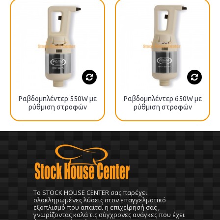
Ραβδομπλέντερ 550W με
Ραβδομπλέντερ 650W με
ρύθμιση στροφών
ρύθμιση στροφών
To STOCK HOUSE CENTER σας παρέχει
ολοκληρωμένες λύσεις στον επαγγελματικό
εξοπλισμό που απαιτεί η επιχείρησή σας ,
γνωρίζοντας καλά τις σύγχρονες ανάγκες που έχει