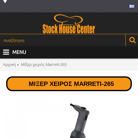
MENU
Αρχική
Μίξερ χειρός Marreti-265
ΜΊΞΕΡ ΧΕΙΡΌΣ MARRETI-265