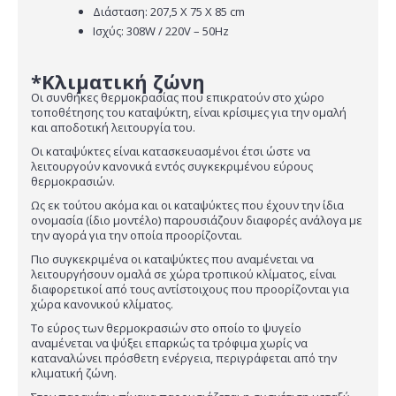
Διάσταση: 207,5 Χ 75 Χ 85 cm
Ισχύς: 308W / 220V – 50Hz
*Κλιματική ζώνη
Οι συνθήκες θερμοκρασίας που επικρατούν στο χώρο
τοποθέτησης του καταψύκτη, είναι κρίσιμες για την ομαλή
και αποδοτική λειτουργία του.
Οι καταψύκτες είναι κατασκευασμένοι έτσι ώστε να
λειτουργούν κανονικά εντός συγκεκριμένου εύρους
θερμοκρασιών.
Ως εκ τούτου ακόμα και οι καταψύκτες που έχουν την ίδια
ονομασία (ίδιο μοντέλο) παρουσιάζουν διαφορές ανάλογα με
την αγορά για την οποία προορίζονται.
Πιο συγκεκριμένα οι καταψύκτες που αναμένεται να
λειτουργήσουν ομαλά σε χώρα τροπικού κλίματος, είναι
διαφορετικοί από τους αντίστοιχους που προορίζονται για
χώρα κανονικού κλίματος.
Το εύρος των θερμοκρασιών στο οποίο το ψυγείο
αναμένεται να ψύξει επαρκώς τα τρόφιμα χωρίς να
καταναλώνει πρόσθετη ενέργεια, περιγράφεται από την
κλιματική ζώνη.