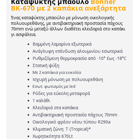
Καταψύκτης μπαούλο
Bonner
BK-670 με 2 καπάκια ανεξάρτητα
Ένας καταψύκτης μπαούλο με μόνωση οικολογικής
πολυουρεθάνης, με αντιβακτηριακή προστασία πάχους
70mm ενώ μεταξύ άλλων διαθέτει κλειδαριά στο καπάκι
γι ασφάλεια.
Βαμμένη λαμαρίνα εξωτερικά
Ανάγλυφη επένδυση αλουμινίου εσωτερικά
Ρυθμιζόμενη θερμοκρασία από -10° έως -18°C
Στατική ψύξη
Με 2 καπάκια για ευκολία
Ισχυρή μόνωση με πολυουρεθάνη
Εσωτ. φωτισμός με led
Ρόδες για εύκολη μεταφορά
1 καλάθι
Κλειδαριά στα καπάκια
Αντιβακτηριακή προστασία πάχους 70mm
Οικολογικό φρέον νέου τύπου R290a
Κλιματική ζώνη: T (Tropical)*
Χωρητικότητα 670Lt