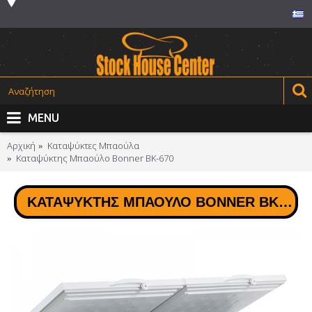
MENU
Αρχική
Καταψύκτες Μπαούλα
Καταψύκτης Μπαούλο Bonner BK-670
ΚΑΤΑΨΎΚΤΗΣ ΜΠΑΟΎΛΟ BONNER BK-670