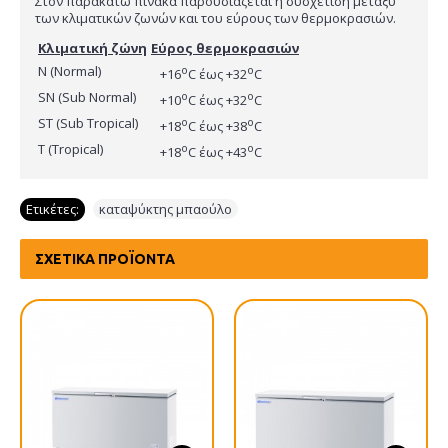
Στον παρακάτω πίνακα παρουσιάζεται η συσχέτιση μεταξύ
των κλιματικών ζωνών και του εύρους των θερμοκρασιών.
Κλιματική ζώνη
Εύρος θερμοκρασιών
Ν (Normal)
o
o
+16
C έως +32
C
SN (Sub Normal)
o
o
+10
C έως +32
C
ST (Sub Tropical)
o
o
+18
C έως +38
C
T (Tropical)
o
o
+18
C έως +43
C
Ετικέτες:
καταψύκτης μπαούλο
ΣΧΕΤΙΚΆ ΠΡΟΪΌΝΤΑ