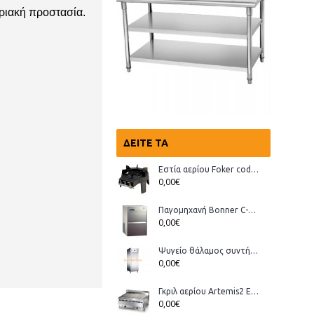
ριακή προστασία.
ΔΕΊΤΕ ΤΑ
Εστία αερίου Foker cod.03200 Wok
0,00€
Παγομηχανή Bonner C-70, Ανάδευσης (παγάκι με τρύπα)
0,00€
Ψυγείο θάλαμος συντήρηση Bonner GMT-70
0,00€
Γκριλ αερίου Artemis2 ECO
0,00€