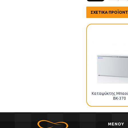
ΣΧΕΤΙΚΆ ΠΡΟΪΌΝ
Καταψύκτης Μπαού
BK-370
ΜΕΝΟΥ