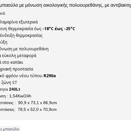
μπαούλο με μόνωση οικολογικής πολυουρεθάνης, με αντιβακτη
κά:
λαμαρίνα εξωτερικά
ενη θερμοκρασία έως
-18°C έως -25°C
ένδειξη θερμοκρασίας
ψύξη
μόνωση με πολυουρεθάνη
α εύκολη μεταφορά
ά στο καπάκι
ηριακή προστασία
ικό φρέον νέου τύπου
R290a
ή ζώνη ST
ότητα
240Lt
ση : 1,54Kw/24h
στάσεις : 90,9 x 73,1 x 86,9cm
στάσεις: 78,5 x 52,0 x 70,9cm
ς μπαούλο