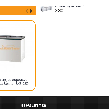
Ψυγείο πάγκος συντήρηση Bonner GM-400 διάστ.223x70x86cm
0,00€
της με συρόμενα
Καταψύκτης με συρόμενα
α Bonner BKS-250
κρύσταλλα Bonner BKS-350
NEWSLETTER