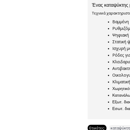
Ένας καταψύκτης 
Τεχνικά χαρακτηριστι
Βαμμένη 
Ρυθμιζόμ
Ψηφιακή 
Στατική 
Ισχυρή 
Ρόδες γι
Κλειδαρι
Αντιβακτ
Οικολογ
Κλιματικ
Χωρητικ
Κατανάλω
Εξωτ. δια
Εσωτ. δια
Ετικέτες:
καταψύκτη