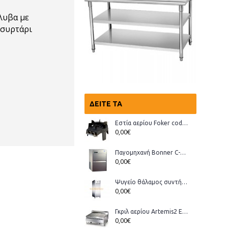
λυβα με
ι συρτάρι
ΔΕΊΤΕ ΤΑ
Εστία αερίου Foker cod.03200 Wok
0,00€
Παγομηχανή Bonner C-70, Ανάδευσης (παγάκι με τρύπα)
0,00€
Ψυγείο θάλαμος συντήρηση Bonner GMT-70
0,00€
Γκριλ αερίου Artemis2 ECO
0,00€