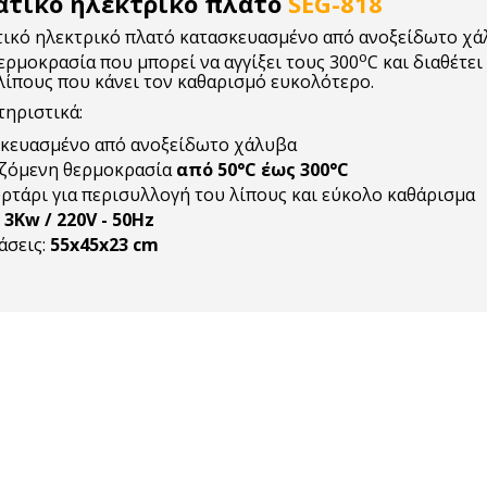
ατικό ηλεκτρικό πλατό
SEG-818
τικό ηλεκτρικό πλατό κατασκευασμένο από ανοξείδωτο χά
ο
ρμοκρασία που μπορεί να αγγίξει τους 300
C και διαθέτε
λίπους που κάνει τον καθαρισμό ευκολότερο.
τηριστικά:
κευασμένο από ανοξείδωτο χάλυβα
ζόμενη θερμοκρασία
από 50°C έως 300°C
ρτάρι για περισυλλογή του λίπους και εύκολο καθάρισμα
:
3Kw / 220V - 50Ηz
άσεις:
55x45x23 cm