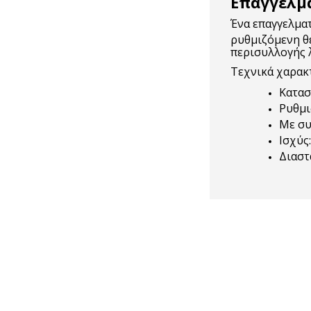
Επαγγελμ
Ένα επαγγελμα
ρυθμιζόμενη θε
περισυλλογής 
Τεχνικά χαρακ
Κατασ
Ρυθμι
Με συ
Ισχύς
Διαστ