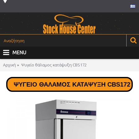
MENU
Αρχική
Ψυγείο θάλαμος κατάψυξη CBS172
ΨΥΓΕΊΟ ΘΆΛΑΜΟΣ ΚΑΤΆΨΥΞΗ CBS172