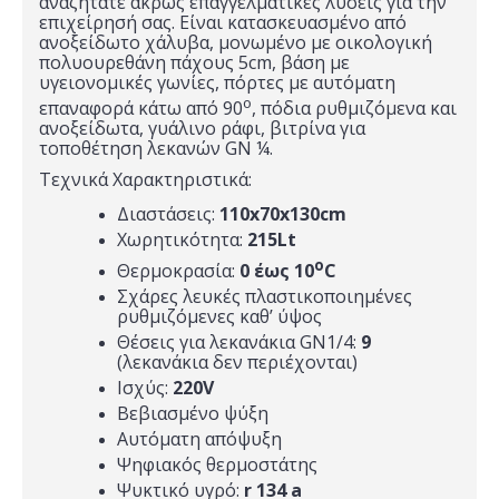
αναζητάτε άκρως επαγγελματικές λύσεις για την
επιχείρησή σας. Είναι κατασκευασμένο από
ανοξείδωτο χάλυβα, μονωμένο με οικολογική
πολυουρεθάνη πάχους 5cm, βάση με
υγειονομικές γωνίες, πόρτες με αυτόματη
ο
επαναφορά κάτω από 90
, πόδια ρυθμιζόμενα και
ανοξείδωτα, γυάλινο ράφι, βιτρίνα για
τοποθέτηση λεκανών GN ¼.
Τεχνικά Χαρακτηριστικά:
Διαστάσεις:
110x70x130cm
Χωρητικότητα:
215Lt
ο
Θερμοκρασία:
0 έως 10
C
Σχάρες λευκές πλαστικοποιημένες
ρυθμιζόμενες καθ’ ύψος
Θέσεις για λεκανάκια GN1/4:
9
(λεκανάκια δεν περιέχονται)
Ισχύς:
220V
Βεβιασμένο ψύξη
Αυτόματη απόψυξη
Ψηφιακός θερμοστάτης
Ψυκτικό υγρό:
r 134 a