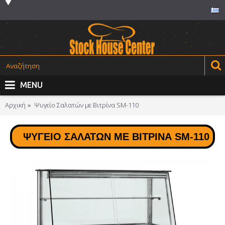
MENU
Αρχική
Ψυγείο Σαλατών με Βιτρίνα SM-110
ΨΥΓΕΊΟ ΣΑΛΑΤΏΝ ΜΕ ΒΙΤΡΊΝΑ SM-110