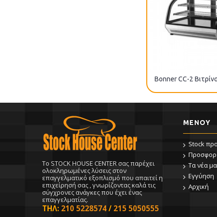
Bonner CC-2 Βιτρίν
ΜΕΝΟΥ
Stock πρ
Προσφορ
To STOCK HOUSE CENTER σας παρέχει
Τα νέα μα
ολοκληρωμένες λύσεις στον
Εγγύηση
επαγγελματικό εξοπλισμό που απαιτεί η
επιχείρησή σας , γνωρίζοντας καλά τις
Αρχική
σύγχρονες ανάγκες που έχει ένας
επαγγελματίας.
ΤΗΛ:
210 5228574
/
215 5050555