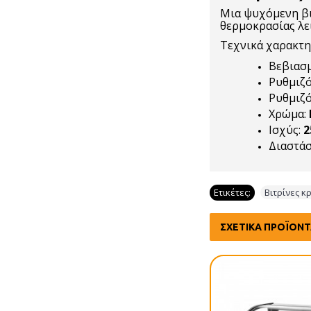
Μια ψυχόμενη βι
θερμοκρασίας λε
Τεχνικά χαρακτη
Βεβιασ
Ρυθμιζ
Ρυθμιζ
Χρώμα:
Ισχύς:
2
Διαστάσ
Ετικέτες:
Βιτρίνες κ
ΣΧΕΤΙΚΆ ΠΡΟΪΌΝ