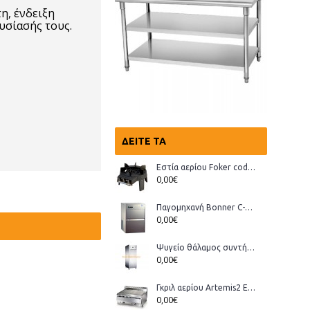
η, ένδειξη
υσίασής τους.
ΔΕΊΤΕ ΤΑ
Εστία αερίου Foker cod.03200 Wok
0,00€
Παγομηχανή Bonner C-70, Ανάδευσης (παγάκι με τρύπα)
0,00€
Ψυγείο θάλαμος συντήρηση Bonner GMT-70
0,00€
Γκριλ αερίου Artemis2 ECO
0,00€