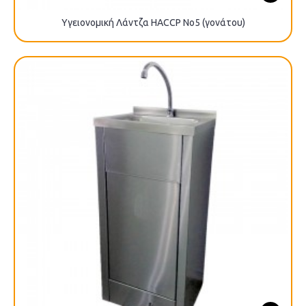
Υγειονομική Λάντζα HACCP No5 (γονάτου)