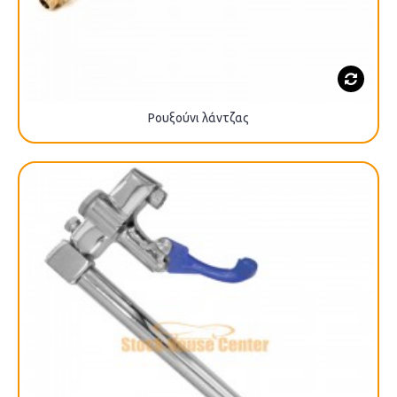
Ρουξούνι λάντζας