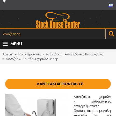
MENU
Αρχική
Stock προϊόντα
Ανά είδος
Ανοξείδωτες Kατασκευές
Λάντζες
Λαντζάκι χεριών Haccp
ΛΑΝΤΖΆΚΙ ΧΕΡΙΏΝ HACCP
Λαντζάκια χεριών
- ποδοκίνητες
επαγγελματικές
βρύσες σε μία μεγάλη
ποικιλία για να