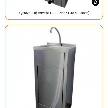
Υγειονομική Λάντζα HACCP No6 (50x40x86cm)