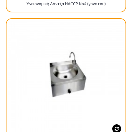
Υγειονομική Λάντζα HACCP No4 (γονάτου)