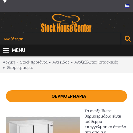
MENU
Αρχική
Stock προϊόντα
Ανά είδος
Ανοξείδωτες Kατασκευές
Θερμοερμάρια
ΘΕΡΜΟΕΡΜΆΡΙΑ
Τα ανοξείδωτα
θερμοερμάρια είναι
ισόθερμα
επαγγελματικά έπιπλα
στα οποία η