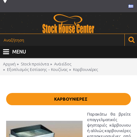
MENU
Αρχική
Stock προϊόντα
Ανά είδος
Εξοπλισμός Εστίασης – Κουζίνας
Καρβουνιέρες
ΚΑΡΒΟΥΝΙΈΡΕΣ
Παρακάτω θα βρείτε
επαγγελματικές
ψησταριές κάρβουνου
ή αλλιώς καρβουνιέρες
κατασκευασμένες από