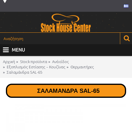
MENU
Αρχική
Stock προϊόντα
Ανά είδος
Εξοπλισμός Εστίασης – Κουζίνας
Θερμαντήρες
Σαλαμάνδρα SAL-65
ΣΑΛΑΜΆΝΔΡΑ SAL-65