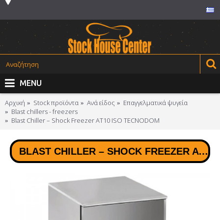
MENU
Αρχική
Stock προϊόντα
Ανά είδος
Επαγγελματικά ψυγεία
Blast chillers - freezers
Blast Chiller – Shock Freezer AT10 ISO TECNODOM
BLAST CHILLER – SHOCK FREEZER AT10 ISO TECNODOM