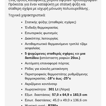
Πρόκειται για έναν καταψύκτη με στατική ψύξη και
σταθερη σχάρα με ισχυρή μόνωση πολυουρεθάνης .
Τεχνικά χαρακτηριστικά:
Στατικής ψύξης (σταθερές σχάρες)
Ένδειξη θερμοκρασίας
Eσωτερικός φωτισμός
Διακόπτης λειτουργίας
Αντιθαμπωτικό θερμαινόμενο τριπλό τζάμι
ασφαλείας
5 ψυχώμενες σταθερές σχάρες
και
μια
δαπέδου (
απόσταστη ραφιών
20εκ.)
Αυτόματη επαναφορά πόρτας
Ρόδες για εύκολη μετακίνηση
Περιστροφικός θερμοστάτης ρυθμιζόμενης
θερμοκρασίας
-18°c έως -25°c
Αεριζόμενο κοντένσερ
Χωρητικότητα :
301 Lt
(Λίτρα)
Εξωτ. διαστάσεις:
57,0 x 64,9 x 183,5 cm
Εσωτ. διαστάσεις: 45,0 x 49,0 x 136,6 cm
Ψυκτικό υγρό :
R290a