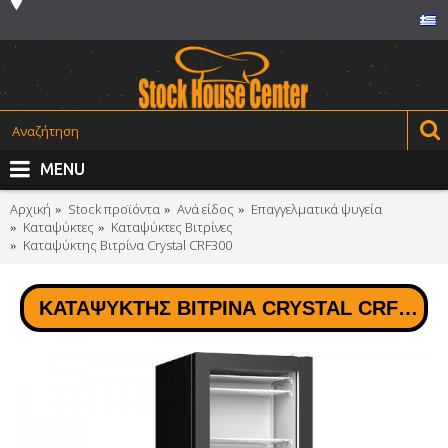
MENU
Αρχική
Stock προϊόντα
Ανά είδος
Επαγγελματικά ψυγεία
Καταψύκτες
Καταψύκτες Βιτρίνες
Καταψύκτης Βιτρίνα Crystal CRF300
ΚΑΤΑΨΎΚΤΗΣ ΒΙΤΡΊΝΑ CRYSTAL CRF300