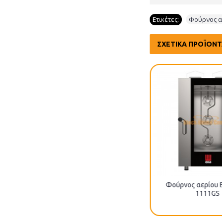
Ετικέτες:
Φούρνος α
ΣΧΕΤΙΚΆ ΠΡΟΪΌΝ
Φούρνος αερίου EKA MKF-
Φούρνος αερίου 
464GS
1111GS