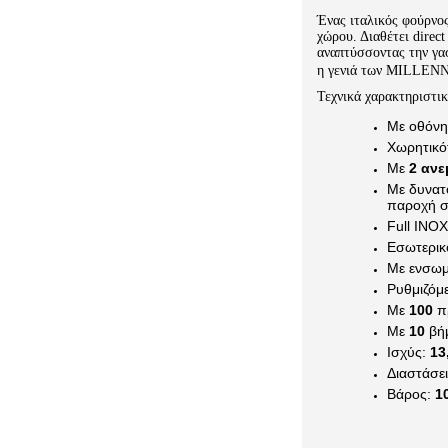
Ένας ιταλικός φούρνος
χώρου. Διαθέτει direc
αναπτύσσοντας την γα
η γενιά των MILLEN
Τεχνικά χαρακτηριστικ
Με οθόνη
Χωρητικό
Με
2 ανε
Με δυνατ
παροχή 
Full INO
Εσωτερικ
Με ενσωμ
Ρυθμιζόμ
Με
100
π
Με
10
βή
Ισχύς:
13
Διαστάσε
Βάρος:
1