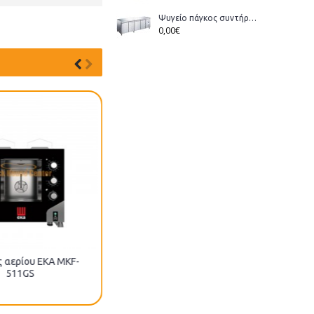
Ψυγείο πάγκος συντήρηση Bonner GM-400 διάστ.223x70x86cm
0,00€
 αερίου EKA MKF-
511GS