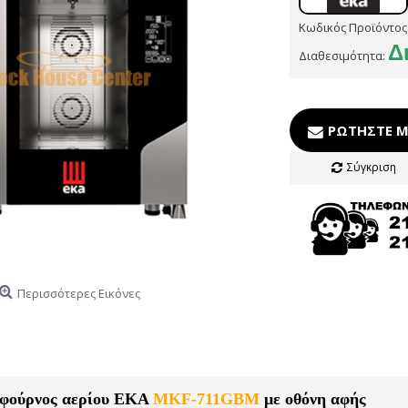
Κωδικός Προϊόντος
Δ
Διαθεσιμότητα:
ΡΩΤΉΣΤΕ Μ
Σύγκριση
Περισσότερες Εικόνες
 φούρνος αερίου EKA
MKF-711GBM
με οθόνη αφής