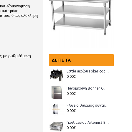
 και εξοικονόμηση
ετικό τρόπο
τά του,
όπως ολόκληρη
ς με ρυθμιζόμενη
ΔΕΊΤΕ ΤΑ
Εστία αερίου Foker cod.03200 Wok
0,00€
Παγομηχανή Bonner C-70, Ανάδευσης (παγάκι με τρύπα)
0,00€
Ψυγείο θάλαμος συντήρηση Bonner GMT-70
0,00€
Γκριλ αερίου Artemis2 ECO
0,00€