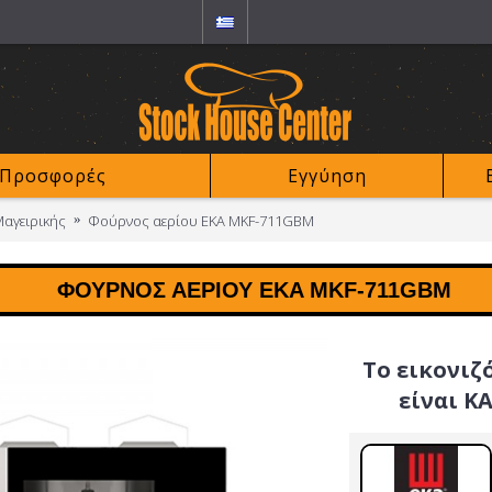
Προσφορές
Εγγύηση
αγειρικής
Φούρνος αερίου EKA MKF-711GBM
ΦΟΎΡΝΟΣ ΑΕΡΊΟΥ EKA MKF-711GBM
Το εικονιζ
είναι Κ