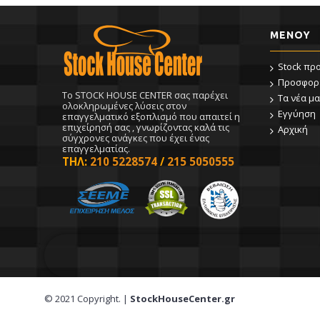
ΜΕΝΟΥ
Stock πρ
Προσφορ
To STOCK HOUSE CENTER σας παρέχει
Τα νέα μα
ολοκληρωμένες λύσεις στον
Εγγύηση
επαγγελματικό εξοπλισμό που απαιτεί η
επιχείρησή σας , γνωρίζοντας καλά τις
Αρχική
σύγχρονες ανάγκες που έχει ένας
επαγγελματίας.
ΤΗΛ:
210 5228574
/
215 5050555
© 2021 Copyright. |
StockHouseCenter.gr