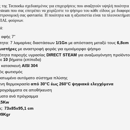
 της Tecnoeka σχεδιασμένος για επιχειρήσεις που αναζητούν υψηλή ποιότητα
t steam που σας επιτρέπει να χειρίζεστε το ψήσιμο του κάθε είδους με διαφορ
στρονομική σας φαντασία.
Η ποιότητα και η αξιοπιστία είναι τα πλεονεκτήμα
NIAL φούρνων.
ά:
 αφής 7”
τητα: 7 λαμαρίνες διαστάσεων
1/1Gn
με απόσταση μεταξύ τους
6,8cm
μιστήρες
με αναστροφή φοράς για ομοιόμορφο ψήσιμο
ότητα παροχής υγρασίας
DIRECT STEAM
για αναζωογόνηση προϊόντο
σε
10
βήματα (επίπεδα)
X κατασκευή
AISI 304
ός φωτισμός
ατωμένο αυτόματο σύστημα πλύσης
ενη θερμοκρασία
από 30°C έως 260°C ψηφιακά ελεγχόμενα
ρογράμματα σε αποθήκευση
ματα ανά πρόγραμμα
,5Kw
ις:
73x85x95,1 cm
09Kgr