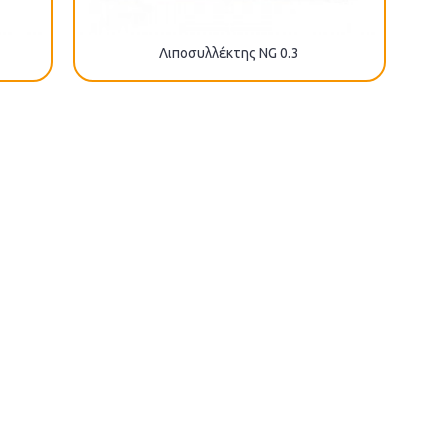
Λιποσυλλέκτης NG 0.3