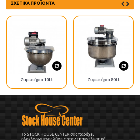
ΣΧΕΤΙΚΆ ΠΡΟΪΌΝΤΑ
Ζυμωτήριo 10Lt
Ζυμωτήριο 80Lt
To STOCK HOUSE CENTER σας παρέχει
ολοκληρωμένες λύσεις στον επαγγελματικό