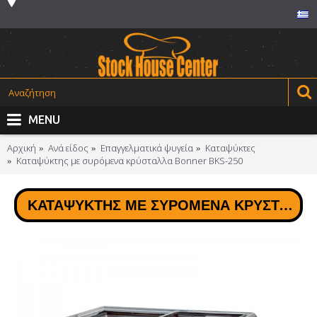
MENU
Αρχική
Ανά είδος
Επαγγελματικά ψυγεία
Καταψύκτες
Καταψύκτης με συρόμενα κρύσταλλα Bonner BKS-250
ΚΑΤΑΨΎΚΤΗΣ ΜΕ ΣΥΡΌΜΕΝΑ ΚΡΎΣΤΑΛΛΑ BONNER BKS-250