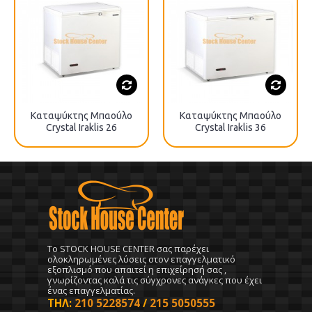
Καταψύκτης Μπαούλο
Καταψύκτης Μπαούλο
Crystal Iraklis 26
Crystal Iraklis 36
To STOCK HOUSE CENTER σας παρέχει
ολοκληρωμένες λύσεις στον επαγγελματικό
εξοπλισμό που απαιτεί η επιχείρησή σας ,
γνωρίζοντας καλά τις σύγχρονες ανάγκες που έχει
ένας επαγγελματίας.
ΤΗΛ:
210 5228574
/
215 5050555