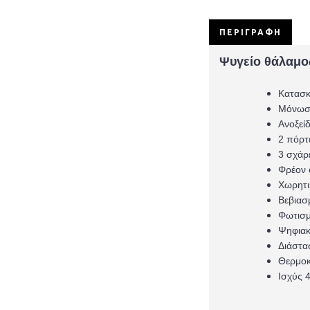
ΠΕΡΙΓΡΑΦΉ
Ψυγείο θάλαμ
Κατασκ
Μόνωση
Ανοξεί
2 πόρτ
3 σχάρ
Φρέον 
Χωρητι
Βεβιασ
Φωτισμ
Ψηφιακ
Διάστα
Θερμοκ
Ισχύς 