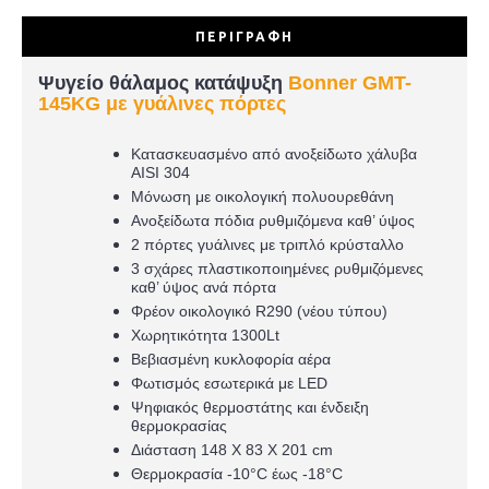
ΠΕΡΙΓΡΑΦΉ
Ψυγείο θάλαμος κατάψυξη
Bonner GMT-
145KG με γυάλινες πόρτες
Κατασκευασμένο από ανοξείδωτο χάλυβα
AISI 304
Μόνωση με οικολογική πολυουρεθάνη
Ανοξείδωτα πόδια ρυθμιζόμενα καθ’ ύψος
2 πόρτες γυάλινες με τριπλό κρύσταλλο
3 σχάρες πλαστικοποιημένες ρυθμιζόμενες
καθ’ ύψος ανά πόρτα
Φρέον οικολογικό R290 (νέου τύπου)
Χωρητικότητα 1300Lt
Βεβιασμένη κυκλοφορία αέρα
Φωτισμός εσωτερικά με LED
Ψηφιακός θερμοστάτης και ένδειξη
θερμοκρασίας
Διάσταση 148 Χ 83 Χ 201 cm
Θερμοκρασία -10°C έως -18°C