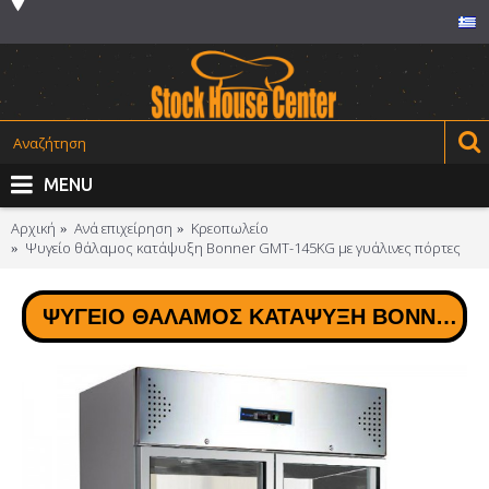
MENU
Αρχική
Ανά επιχείρηση
Κρεοπωλείο
Ψυγείο θάλαμος κατάψυξη Bonner GMT-145KG με γυάλινες πόρτες
ΨΥΓΕΊΟ ΘΆΛΑΜΟΣ ΚΑΤΆΨΥΞΗ BONNER GMT-145KG ΜΕ ΓΥΆΛΙΝΕΣ ΠΌΡΤΕΣ