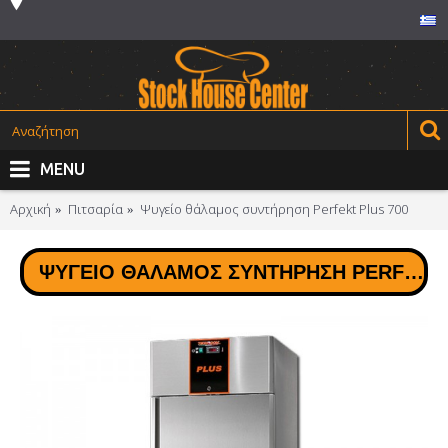
MENU
Αρχική
Πιτσαρία
Ψυγείο θάλαμος συντήρηση Perfekt Plus 700
ΨΥΓΕΊΟ ΘΆΛΑΜΟΣ ΣΥΝΤΉΡΗΣΗ PERFEKT PLUS 700