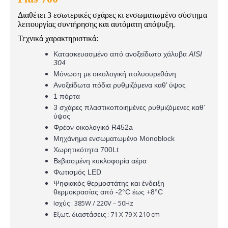
Διαθέτει 3 εσωτερικές σχάρες κι ενσωματωμένο σύστημα
λειτουργίας συντήρησης και αυτόματη απόψυξη.
Τεχνικά χαρακτηριστικά:
Κατασκευασμένο από ανοξείδωτο χάλυβα
AISI
304
Μόνωση με οικολογική πολυουρεθάνη
Ανοξείδωτα πόδια ρυθμιζόμενα καθ’ ύψος
1 πόρτα
3 σχάρες πλαστικοποιημένες ρυθμιζόμενες καθ’
ύψος
Φρέον οικολογικό R452a
Μηχάνημα ενσωματωμένο Monoblock
Χωρητικότητα 700Lt
Βεβιασμένη κυκλοφορία αέρα
Φωτισμός LED
Ψηφιακός θερμοστάτης και ένδειξη
θερμοκρασίας από -2°C έως +8°C
Ισχύς : 385W / 220V – 50Hz
Eξωτ. διαστάσεις : 71 Χ 79 Χ 210 cm